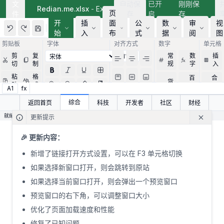
文
自动保
已开
刚刚保
Redian.me.xlsx
-
Excel
页
件
存
启
存
开
插
面
公
数
审
视
始
入
布
式
据
阅
图
局
剪贴板
字体
对齐方式
数字
单元格
剪
复
常
数
插
切
制
规
字
入
粘
格
百
合
货
贴
式
分
并
A1
fx
币
比
居
A
B
中
综合
返回首页
科技
开发者
社区
财经
1
使用说明
单价
就绪
更新提示
2
BCD列是示例数据,可以随意修改
12999
🎉 更新内容：
3
G列之后是新闻资讯数据,可以点击G列的子菜单查看
1999
新增了链接打开方式设置，可以在 F3 单元格切换
4
底部sheet页,可以切换分类
1999
如果选择新窗口打开，则会跳转到原站
5
G列是对应的子菜单列,子菜单可以点击
1999
如果选择当前窗口打开，则会弹出一个预览窗口
6
F1单元格可以切换字体颜色
1999
预览窗口的右下角，可以调整窗口大小
7
F2单元格可以切换链接打开方式
优化了页面加载速度和性能
8
列宽可以拖动调整
修复了已知问题