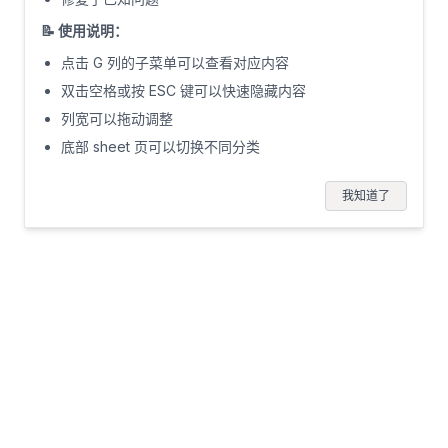
9
双击空格或者按下ESC键,可以隐藏/显示内容
📝 使用说明：
10
作用你懂的！！🐶
点击 G 列的子菜单可以查看对应内容
11
祝你摸鱼开心(*^▽^*)
双击空格或按 ESC 键可以快速隐藏内容
12
联系站长微信：somebody965
列宽可以拖动调整
13
底部 sheet 页可以切换不同分类
14
有任何问题或者建议,非常欢迎探讨
15
你可以在首页的左下角提交想法
我知道了
16
也可以直接微信交流
17
18
19
20
21
22
23
24